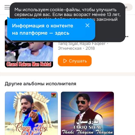
Войти
Мы используем cookie-файлы, чтобы улучшить
сервисы для вас. Если ваш возраст менее 13 лет,
настроить cookie-файлы должен ваш законный
Альбом
представитель.
Больше информации
Информация о контенте
Разрешить все
Настроить
на платформе — здесь
Chand Kakran Man Nektal
Tariq Siyal
Rajab Faqeer
Этническая
2018
Слушать
Другие альбомы исполнителя