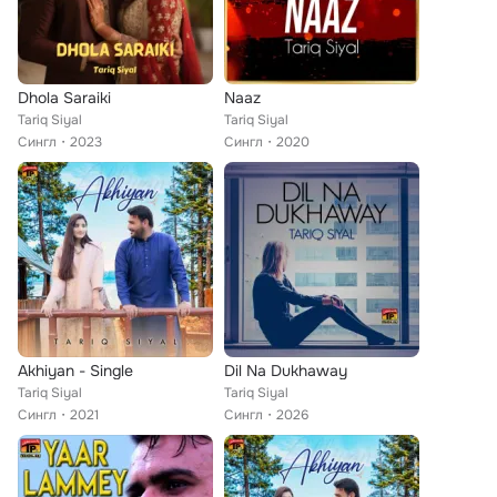
Dhola Saraiki
Naaz
Tariq Siyal
Tariq Siyal
Сингл
2023
Сингл
2020
Akhiyan - Single
Dil Na Dukhaway
Tariq Siyal
Tariq Siyal
Сингл
2021
Сингл
2026