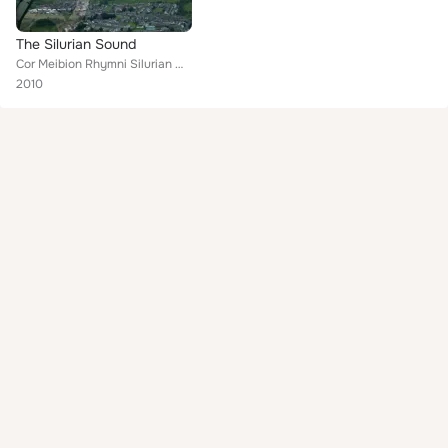
The Silurian Sound
Cor Meibion Rhymni Silurian Male Voice Choir
2010