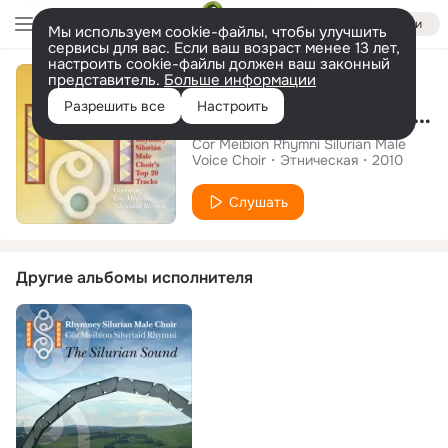
Войти
Мы используем cookie-файлы, чтобы улучшить
сервисы для вас. Если ваш возраст менее 13 лет,
настроить cookie-файлы должен ваш законный
Альбом
представитель.
Больше информации
Разрешить все
Настроить
The Best Of Rhymney Silurian
Cor Meibion Rhymni Silurian Male
Voice Choir
Этническая
2010
Слушать
Другие альбомы исполнителя