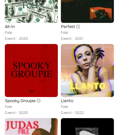
All-In
Perfekt
Fole
Fole
Сингл
2020
Сингл
2021
Spooky Groupie
Llanto
Fole
Fole
Сингл
2020
Сингл
2022