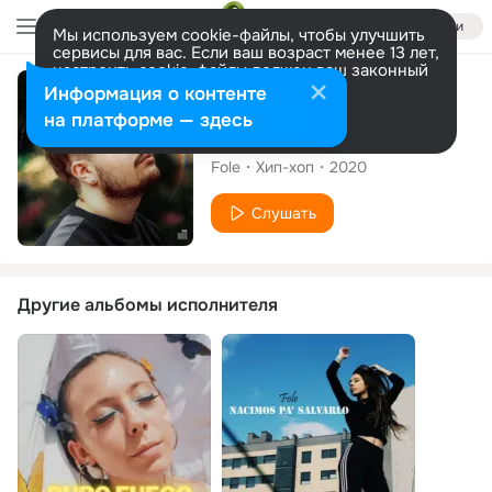
Войти
Мы используем cookie-файлы, чтобы улучшить
сервисы для вас. Если ваш возраст менее 13 лет,
настроить cookie-файлы должен ваш законный
представитель.
Больше информации
Альбом
Информация о контенте
Разрешить все
Настроить
на платформе — здесь
Synestesia
Fole
Хип-хоп
2020
Слушать
Другие альбомы исполнителя