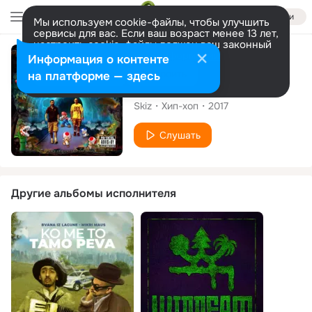
Войти
Мы используем cookie-файлы, чтобы улучшить
сервисы для вас. Если ваш возраст менее 13 лет,
настроить cookie-файлы должен ваш законный
представитель.
Больше информации
Альбом
Информация о контенте
Разрешить все
Настроить
на платформе — здесь
Vratice se rodje
Skiz
Хип-хоп
2017
Слушать
Другие альбомы исполнителя