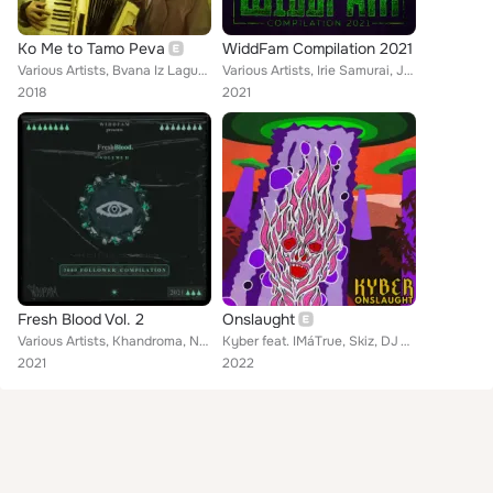
Ko Me to Tamo Peva
WiddFam Compilation 2021
Various Artists, Bvana Iz Lagune, Mikri Maus feat. Smoke Mardeljano, Dj Noki Nole, Dj Mrki, Euffrat, SKIZ, Bauk Squad, Paja Krat...
Various Artists, Irie Samurai, Jabbs, Chason, ZiEK, Dizzy, No Remorse, ATEST, DeathThroes, Chef Panda, Lacu, Lazy K, Doldrum, Dr...
2018
2021
Fresh Blood Vol. 2
Onslaught
Various Artists, Khandroma, No Remorse, Drilling, Wyzki, Skiz, Lacu, Doldrum, Dreer, Melodelic, Moonsplatta, Psumo, MuteD Diagra...
Kyber feat. IMáTrue, Skiz, DJ Variant
2021
2022