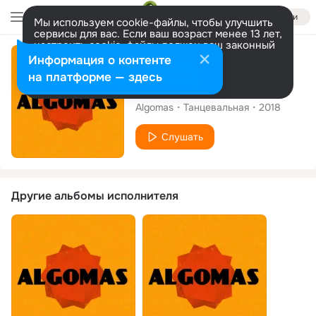
Войти
Мы используем cookie-файлы, чтобы улучшить
сервисы для вас. Если ваш возраст менее 13 лет,
настроить cookie-файлы должен ваш законный
представитель.
Больше информации
Сингл
Информация о контенте
Разрешить все
Настроить
на платформе — здесь
State of Mind
Algomas
Танцевальная
2018
Слушать
Другие альбомы исполнителя