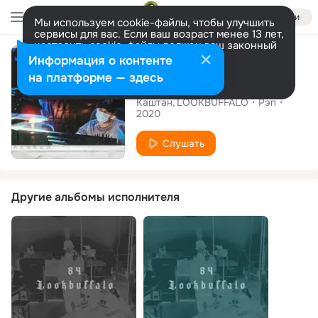
Войти
Мы используем cookie-файлы, чтобы улучшить
сервисы для вас. Если ваш возраст менее 13 лет,
настроить cookie-файлы должен ваш законный
Сингл
представитель.
Больше информации
Информация о контенте
Разрешить все
Настроить
на платформе — здесь
Все врут
Каштан
LOOKBUFFALO
Рэп
2020
Слушать
Другие альбомы исполнителя