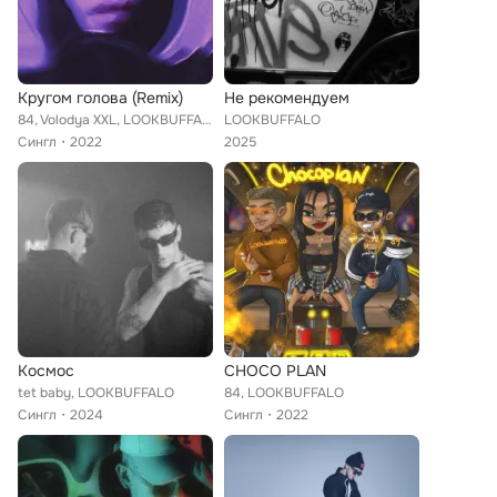
Кругом голова (Remix)
Не рекомендуем
84, Volodya XXL, LOOKBUFFALO
LOOKBUFFALO
Сингл
2022
2025
Космос
CHOCO PLAN
tet baby, LOOKBUFFALO
84, LOOKBUFFALO
Сингл
2024
Сингл
2022