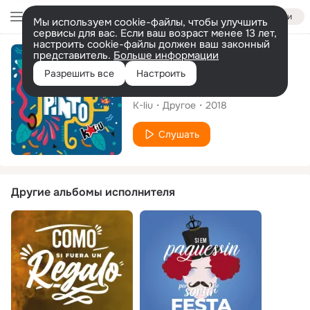
Войти
Мы используем cookie-файлы, чтобы улучшить
сервисы для вас. Если ваш возраст менее 13 лет,
настроить cookie-файлы должен ваш законный
представитель.
Больше информации
Альбом
Разрешить все
Настроить
T'ho Pinto
K-liu
Другое
2018
Слушать
Другие альбомы исполнителя