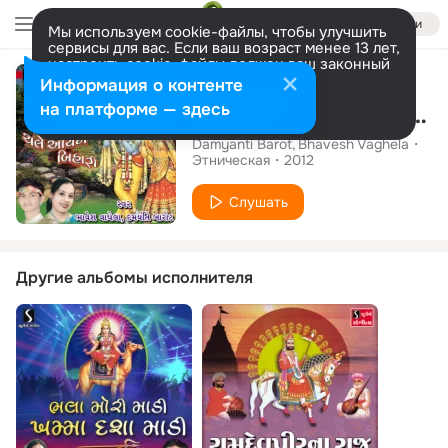
Войти
Мы используем cookie-файлы, чтобы улучшить
сервисы для вас. Если ваш возраст менее 13 лет,
настроить cookie-файлы должен ваш законный
Альбом
представитель.
Больше информации
Информация о контенте
Разрешить все
Настроить
на платформе — здесь
Radhe Radhe Japo Chale Aayenge Bihari
Damyanti Barot
Bhavesh Vaghela
Этническая
2012
Слушать
Другие альбомы исполнителя