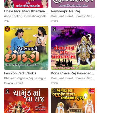
Bhala Mori Madi Khamma Dasha Maadi
Ramdevpir Na Raj
Asha Thakor, Bhavesh Vaghela
Damyanti Barot, Bhavesh Vaghela
2021
2010
Fashion Vadi Chokri
Kona Chale Raj Pavagadh Ma
Bhavesh Vaghela, Vijiya Vaghela
Damyanti Barot, Bhavesh Vaghela
Сингл
2024
2007