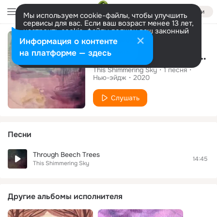
Войти
Мы используем cookie-файлы, чтобы улучшить
сервисы для вас. Если ваш возраст менее 13 лет,
настроить cookie-файлы должен ваш законный
Сингл
представитель.
Больше информации
Информация о контенте
Разрешить все
Настроить
на платформе — здесь
Through Beech Trees
This Shimmering Sky
1
песня
Нью-эйдж
2020
Слушать
Песни
Through Beech Trees
14:45
This Shimmering Sky
Другие альбомы исполнителя