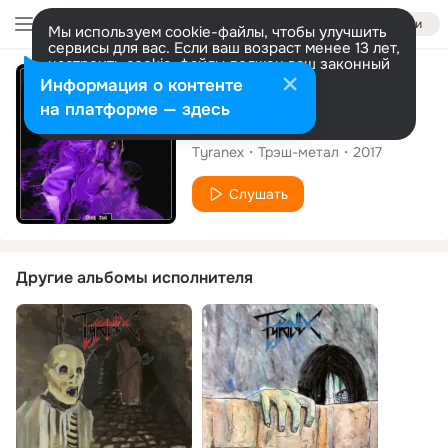
Войти
Мы используем cookie-файлы, чтобы улучшить
сервисы для вас. Если ваш возраст менее 13 лет,
настроить cookie-файлы должен ваш законный
представитель.
Больше информации
Альбом
Информация о контенте
Разрешить все
Настроить
на платформе — здесь
Death Roll
Tyranex
Трэш-метал
2017
Слушать
Другие альбомы исполнителя