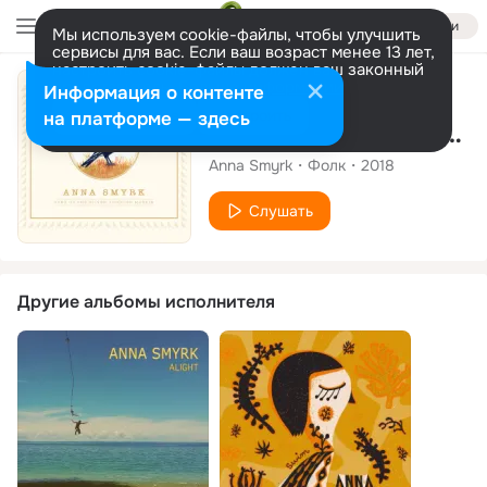
Войти
Мы используем cookie-файлы, чтобы улучшить
сервисы для вас. Если ваш возраст менее 13 лет,
настроить cookie-файлы должен ваш законный
представитель.
Больше информации
Альбом
Информация о контенте
Разрешить все
Настроить
на платформе — здесь
Song of the Silver-tongued Magpie
Anna Smyrk
Фолк
2018
Слушать
Другие альбомы исполнителя