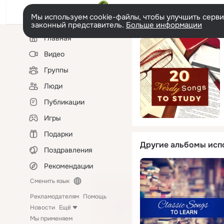
Мы используем cookie-файлы, чтобы улучшить сервис
законный представитель.
Больше информации
Левая
Главная
колонка
Видео
Группы
Люди
Публикации
Игры
Подарки
Другие альбомы исп
Поздравления
Рекомендации
Сменить язык
Рекламодателям
Помощь
Новости
Ещё
Мы применяем