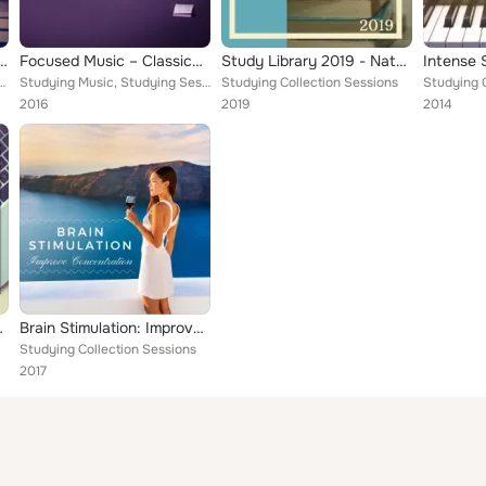
oven, Mozart to Work, Effective Learning wit Classical Music, Clear Mind
Focused Music – Classical Instruments for Study, Easy Exam with Bach and Mozart, Effective Study, Concentrate Mind
Study Library 2019 - Nature Sounds & Relaxing Music
demy, Studying Sessions Collection
Studying Music, Studying Sessions Collection
Studying Collection Sessions
Studying 
2016
2019
2014
h, Creative Mind, Effective Study
Brain Stimulation: Improve Concentration, Meditation Music for Learning
Studying Collection Sessions
2017