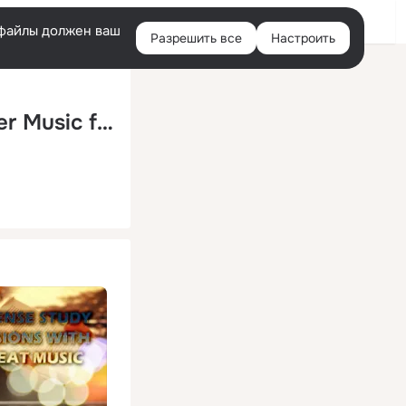
Помощь
Войти
й
e-файлы должен ваш
Разрешить все
Настроить
Правая
колонка
20 Nerdy Songs to Study - Brain Power Music for Studying with Alpha Waves