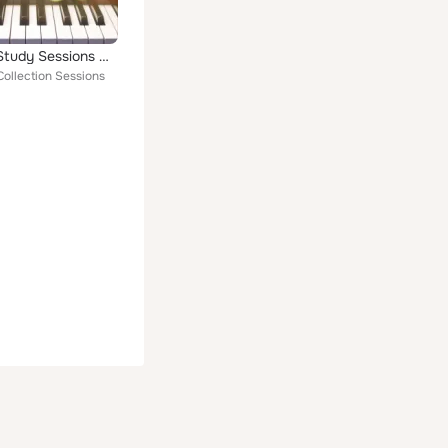
Intense Study Sessions with Great Music – Logical Thought, Classical Music to Help You Concentrate & Stay Focused, Increase Brai...
Collection Sessions