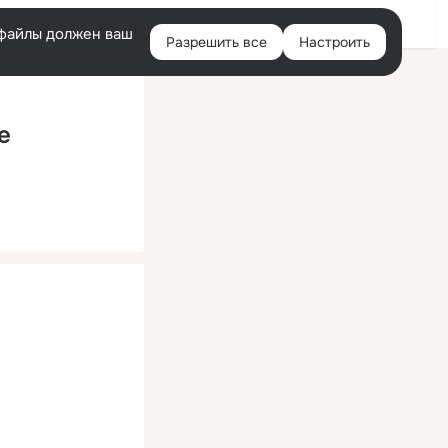
Помощь
Войти
й
e-файлы должен ваш
Разрешить все
Настроить
Правая
колонка
e