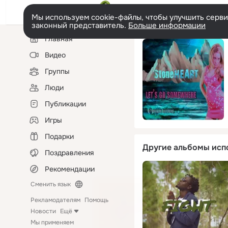
Мы используем cookie-файлы, чтобы улучшить сервис
законный представитель.
Больше информации
Левая
Главная
колонка
Видео
Группы
Люди
Публикации
Игры
Подарки
Другие альбомы исп
Поздравления
Рекомендации
Сменить язык
Рекламодателям
Помощь
Новости
Ещё
Мы применяем