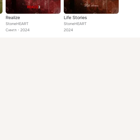
Realize
Life Stories
StoneHEART
StoneHEART
Сингл
2024
2024