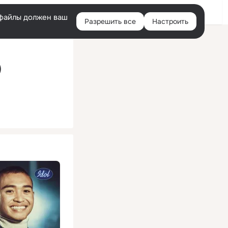
Помощь
Войти
й
e-файлы должен ваш
Разрешить все
Настроить
Правая
колонка
)