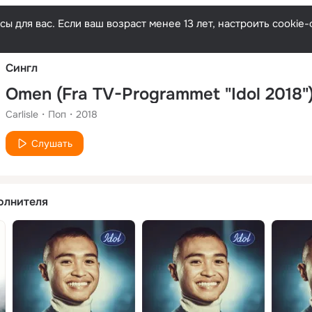
Русски
ы для вас. Если ваш возраст менее 13 лет, настроить cooki
Сингл
Omen (Fra TV-Programmet "Idol 2018"
Carlisle
Поп
2018
Слушать
олнителя