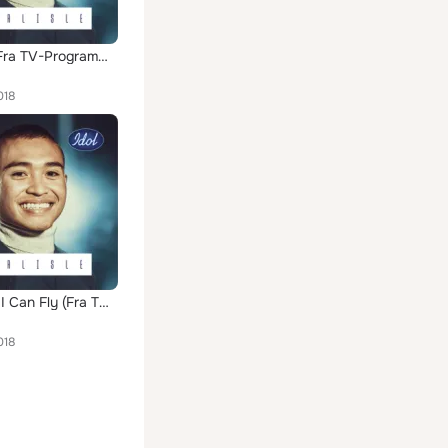
Mirrors (Fra TV-Programmet "Idol 2018")
018
I Believe I Can Fly (Fra TV-Programmet "Idol 2018")
018