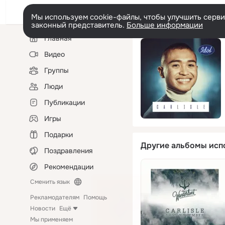
Мы используем cookie-файлы, чтобы улучшить сервис
законный представитель.
Больше информации
Левая
Главная
колонка
Видео
Группы
Люди
Публикации
Игры
Подарки
Другие альбомы исп
Поздравления
Рекомендации
Сменить язык
Рекламодателям
Помощь
Новости
Ещё
Мы применяем