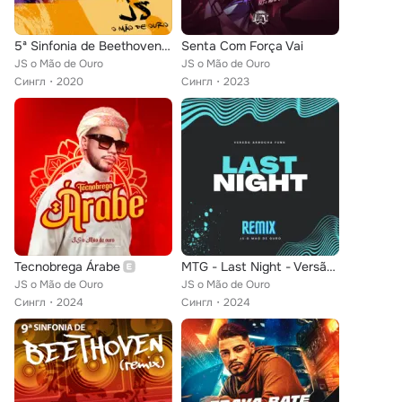
5ª Sinfonia de Beethoven (Remix)
Senta Com Força Vai
JS o Mão de Ouro
JS o Mão de Ouro
Сингл
2020
Сингл
2023
Tecnobrega Árabe
MTG - Last Night - Versão Arrocha Funk
JS o Mão de Ouro
JS o Mão de Ouro
Сингл
2024
Сингл
2024