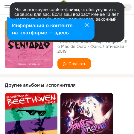
Войти
Мы используем cookie-файлы, чтобы улучшить
сервисы для вас. Если ваш возраст менее 13 лет,
настроить cookie-файлы должен ваш законный
Сингл
представитель.
Больше информации
Информация о контенте
SENTADÃO
Разрешить все
Настроить
на платформе — здесь
PEDRO SAMPAIO
Felipe Original
JS
o Mão de Ouro
Фанк
Латинская
2019
Слушать
Другие альбомы исполнителя