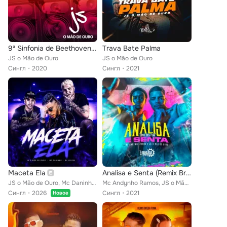
9ª Sinfonia de Beethoven (Remix)
Trava Bate Palma
JS o Mão de Ouro
JS o Mão de Ouro
Сингл
2020
Сингл
2021
Maceta Ela
Analisa e Senta (Remix Brega Funk)
JS o Mão de Ouro, Mc Daninho, Mc Reizin
Mc Andynho Ramos, JS o Mão de Ouro
Сингл
2026
Сингл
2021
Новое