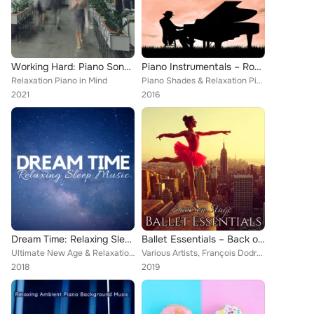
Working Hard: Piano Songs to Improve Concentration and Productivity
Piano Instrumentals – Romantic & Soft Piano Songs for Lovers Dinner
Relaxation Piano in Mind
Piano Shades & Relaxation Piano in Mind
2021
2016
Dream Time: Relaxing Sleep Music for Tonight, Ease Daily Tension, Audio Rescue for Deep Relaxation, Mind Journey
Ballet Essentials – Back on Stage, the Best Piano Music for Ballet Ever Made
Ultimate New Age & Relaxation Piano in Mind
Various Artists, François Dodret, Love Dancing, La Danseuse, Ballet Piano, Ballet Dance Jazz J. Company, Giselle Bourré, Aura Au...
2018
2019