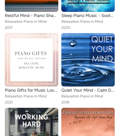
Restful Mind - Piano Shades, Liquid Nature Sounds for Deep Relaxation and Soothing Rest
Sleep Piano Music - Soothing World
Relaxation Piano in Mind
Relaxation Piano in Mind
2017
2020
Piano Gifts for Music Lovers - Relaxing Romantic Music
Quiet Your Mind - Calm Down Anxiety and Distress, Peaceful Meditation Music for Inner Peace
Relaxation Piano in Mind
Relaxation Piano in Mind
2021
2016