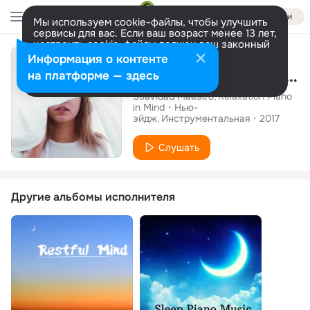
Войти
Мы используем cookie-файлы, чтобы улучшить
сервисы для вас. Если ваш возраст менее 13 лет,
настроить cookie-файлы должен ваш законный
Альбом
представитель.
Больше информации
Информация о контенте
Tranquilidad - Musica Relajante Instrumental Especial Creada para Lograr la Paz Interior, la Relajación Profunda
Разрешить все
Настроить
на платформе — здесь
Suavidad Maestro
Relaxation Piano
in Mind
Нью-
эйдж
Инструментальная
2017
Слушать
Другие альбомы исполнителя