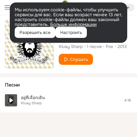
Войти
Мы используем cookie-файлы, чтобы улучшить
сервисы для вас. Если ваш возраст менее 13 лет,
настроить cookie-файлы должен ваш законный
представитель.
Больше информации
Сингл
Разрешить все
Настроить
อยู่ที่เลือกเดิน
Kluay Sharp
1
песня
Рок
2013
Слушать
Песни
อยู่ที่เลือกเดิน
4:16
Kluay Sharp