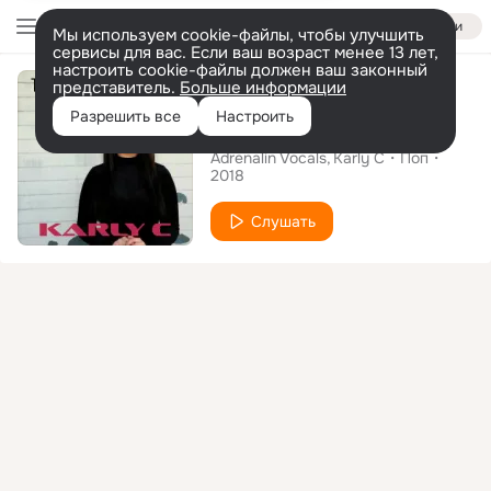
Войти
Мы используем cookie-файлы, чтобы улучшить
сервисы для вас. Если ваш возраст менее 13 лет,
настроить cookie-файлы должен ваш законный
Альбом
представитель.
Больше информации
Разрешить все
Настроить
Take Me As I Am
Adrenalin Vocals
Karly C
Поп
2018
Слушать