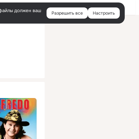
Помощь
Войти
й
e-файлы должен ваш
Разрешить все
Настроить
Правая
колонка