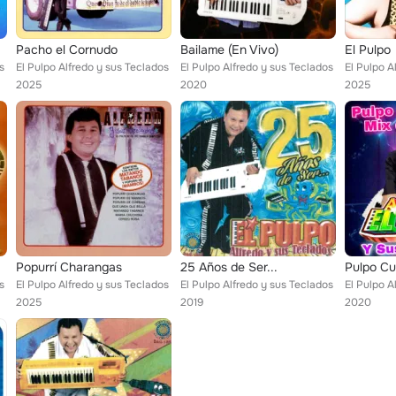
Pacho el Cornudo
Bailame (En Vivo)
El Pulpo
s
El Pulpo Alfredo y sus Teclados
El Pulpo Alfredo y sus Teclados
El Pulpo A
2025
2020
2025
Popurrí Charangas
25 Años de Ser...
s
El Pulpo Alfredo y sus Teclados
El Pulpo Alfredo y sus Teclados
El Pulpo A
2025
2019
2020