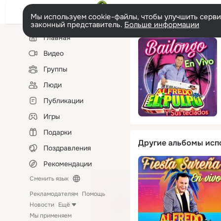
Мы используем cookie-файлы, чтобы улучшить сервис
законный представитель.
Больше информации
Левая
Главная
колонка
Видео
Группы
Люди
Публикации
Игры
Подарки
Другие альбомы исп
Поздравления
Рекомендации
Сменить язык
Рекламодателям
Помощь
Новости
Ещё
Мы применяем