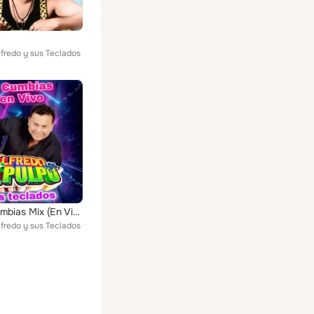
lfredo y sus Teclados
Pulpo Cumbias Mix (En Vivo)
lfredo y sus Teclados