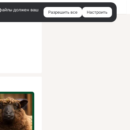
Помощь
Войти
й
e-файлы должен ваш
Разрешить все
Настроить
Правая
колонка