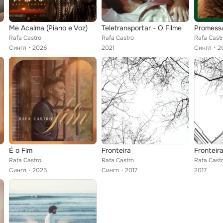
Me Acalma (Piano e Voz)
Teletransportar - O Filme
Promess
Rafa Castro
Rafa Castro
Rafa Cast
Сингл
2026
2021
Сингл
2
É o Fim
Fronteira
Fronteir
Rafa Castro
Rafa Castro
Rafa Cast
Сингл
2025
Сингл
2017
2017