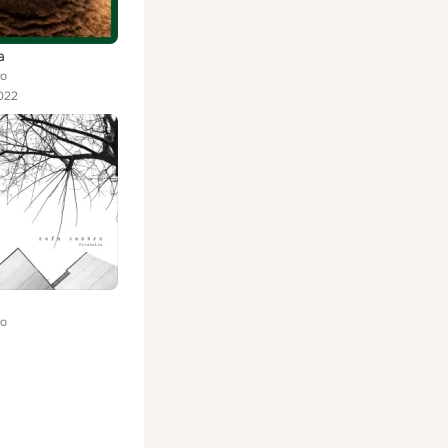
a
ro
022
a
ro