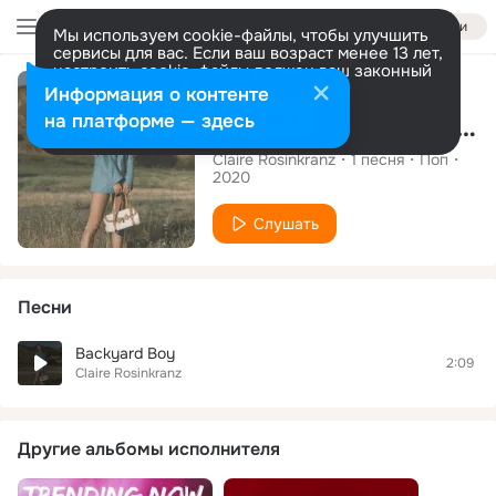
Войти
Мы используем cookie-файлы, чтобы улучшить
сервисы для вас. Если ваш возраст менее 13 лет,
настроить cookie-файлы должен ваш законный
Альбом
представитель.
Больше информации
Информация о контенте
Разрешить все
Настроить
на платформе — здесь
BeVerly Hills BoYfRiEnd
Claire Rosinkranz
1
песня
Поп
2020
Слушать
Песни
Backyard Boy
2:09
Claire Rosinkranz
Другие альбомы исполнителя