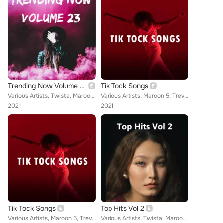
Trending Now Volume 23
Tik Tock Songs
Various Artists, Twista, Maroon 5, Martin Solveig, YUNGBLUD, Becky Hill, ATB, Conan Gray, Peach Tree Rascals, Yung Gravy, Marshm...
Various Artists, Maroon 5, Trevor Daniel, Surf Mesa, DeathbyRomy, Imagine Dragons, Peach Tree Rascals, Disco Lines, Nelly Furtad...
2021
2021
Tik Tock Songs
Top Hits Vol 2
Various Artists, Maroon 5, Trevor Daniel, Surf Mesa, DeathbyRomy, Imagine Dragons, Peach Tree Rascals, Disco Lines, Nelly Furtad...
Various Artists, Twista, Maroon 5, Juice WRLD, Trevor Daniel, Zoe Wees, EAZ, LiBand, Bea Miller, Topic, Conan Gray, Avenue Beat,...