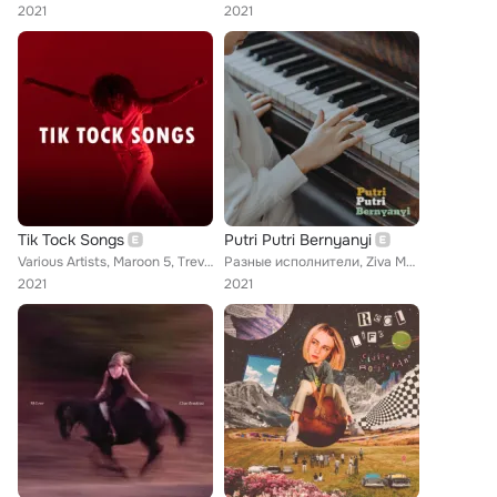
2021
2021
Tik Tock Songs
Putri Putri Bernyanyi
Various Artists, Maroon 5, Trevor Daniel, Surf Mesa, Imagine Dragons, Peach Tree Rascals, Disco Lines, Nelly Furtado, BENEE, Mik...
Разные исполнители, Ziva Magnolya, Gracie Abrams, Tiara Andini, Lyodra, Raisa, Hailee Steinfeld, Alessia Cara, Olivia Rodrigo, C...
2021
2021