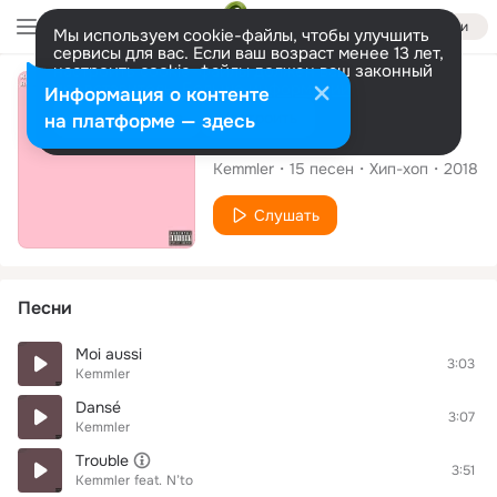
Войти
Мы используем cookie-файлы, чтобы улучшить
сервисы для вас. Если ваш возраст менее 13 лет,
настроить cookie-файлы должен ваш законный
представитель.
Больше информации
Альбом
Информация о контенте
Разрешить все
Настроить
на платформе — здесь
Rose
Kemmler
15
песен
Хип-хоп
2018
Слушать
Песни
Moi aussi
3:03
Kemmler
Dansé
3:07
Kemmler
Trouble
3:51
Kemmler
feat.
N’to