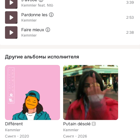
3:39
Kemmler
feat.
Ntò
Pardonne les
2:53
Kemmler
Faire mieux
2:38
Kemmler
Другие альбомы исполнителя
Différent
Putain désolé
Kemmler
Kemmler
Сингл
2020
Сингл
2026