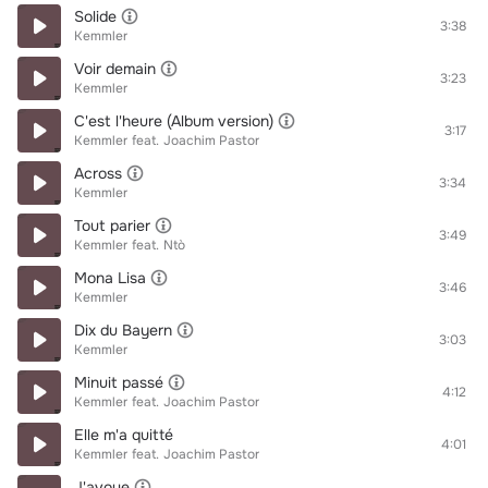
Solide
3:38
Kemmler
Voir demain
3:23
Kemmler
C'est l'heure (Album version)
3:17
Kemmler
feat.
Joachim Pastor
Across
3:34
Kemmler
Tout parier
3:49
Kemmler
feat.
Ntò
Mona Lisa
3:46
Kemmler
Dix du Bayern
3:03
Kemmler
Minuit passé
4:12
Kemmler
feat.
Joachim Pastor
Elle m'a quitté
4:01
Kemmler
feat.
Joachim Pastor
J'avoue