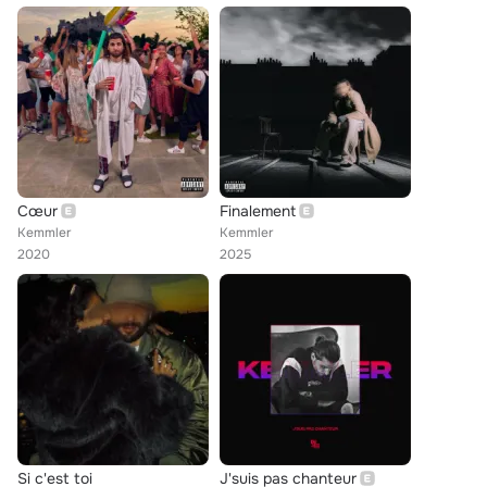
Cœur
Finalement
Kemmler
Kemmler
2020
2025
Si c'est toi
J'suis pas chanteur