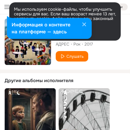
Войти
Мы используем cookie-файлы, чтобы улучшить
сервисы для вас. Если ваш возраст менее 13 лет,
настроить cookie-файлы должен ваш законный
представитель.
Больше информации
Альбом
Информация о контенте
Разрешить все
Настроить
на платформе — здесь
Средневековье
АДРЕС
Рок
2017
Слушать
Другие альбомы исполнителя