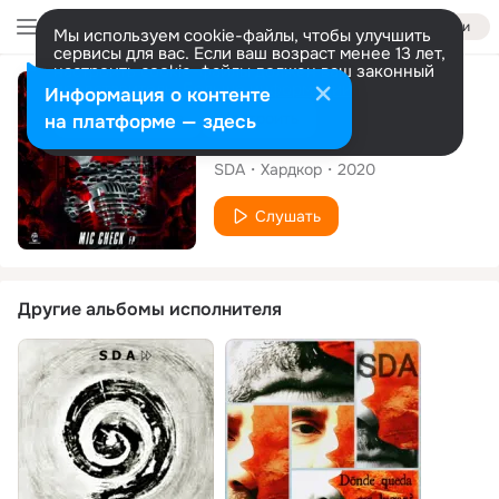
Войти
Мы используем cookie-файлы, чтобы улучшить
сервисы для вас. Если ваш возраст менее 13 лет,
настроить cookie-файлы должен ваш законный
представитель.
Больше информации
Альбом
Информация о контенте
Разрешить все
Настроить
на платформе — здесь
Mic Check
SDA
Хардкор
2020
Слушать
Другие альбомы исполнителя