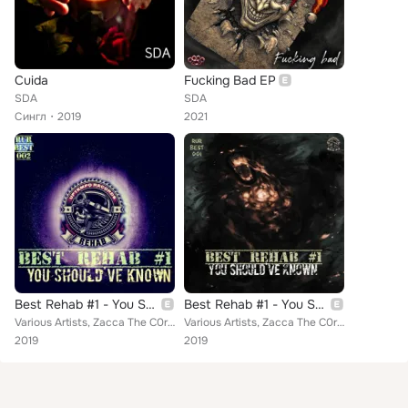
Cuida
Fucking Bad EP
SDA
SDA
Сингл
2019
2021
Best Rehab #1 - You Should've Known (Radio Edits)
Best Rehab #1 - You Should've Known
Various Artists, Zacca The C0r3, SDA, Gangster Killer, Fang, Execrate, Skullz, Romiz, Lucky Bastardz, Judax, Scavenger, Monny, M...
Various Artists, Zacca The C0r3, SDA, Gangster Killer, Fang, Execrate, Skullz, Romiz, Lucky Bastardz, Judax, Scavenger, Monny, M...
2019
2019