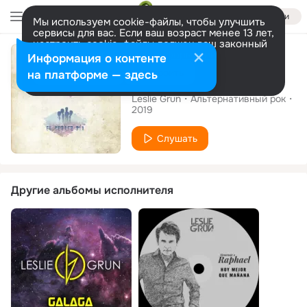
Войти
Мы используем cookie-файлы, чтобы улучшить
сервисы для вас. Если ваш возраст менее 13 лет,
настроить cookie-файлы должен ваш законный
Альбом
представитель.
Больше информации
Информация о контенте
Разрешить все
Настроить
на платформе — здесь
El Tercer Día
Leslie Grun
Альтернативный рок
2019
Слушать
Другие альбомы исполнителя