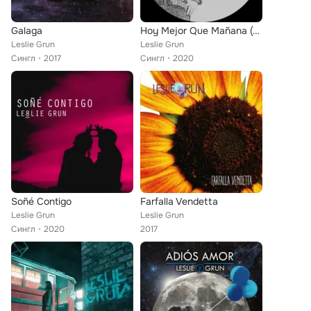
Galaga
Hoy Mejor Que Mañana (Homenaje a Raphael)
Leslie Grun
Leslie Grun
Сингл
2017
Сингл
2020
Soñé Contigo
Farfalla Vendetta
Leslie Grun
Leslie Grun
Сингл
2020
2017