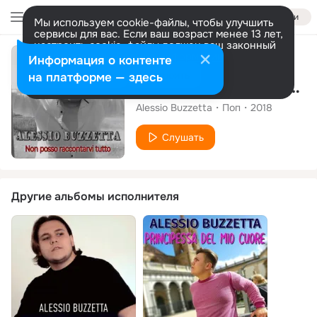
Войти
Мы используем cookie-файлы, чтобы улучшить
сервисы для вас. Если ваш возраст менее 13 лет,
настроить cookie-файлы должен ваш законный
представитель.
Больше информации
Альбом
Информация о контенте
Разрешить все
Настроить
на платформе — здесь
Non posso raccontarvi tutto
Alessio Buzzetta
Поп
2018
Слушать
Другие альбомы исполнителя