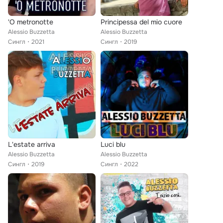
'O metronotte
Principessa del mio cuore
Alessio Buzzetta
Alessio Buzzetta
Сингл
2021
Сингл
2019
L'estate arriva
Luci blu
Alessio Buzzetta
Alessio Buzzetta
Сингл
2019
Сингл
2022