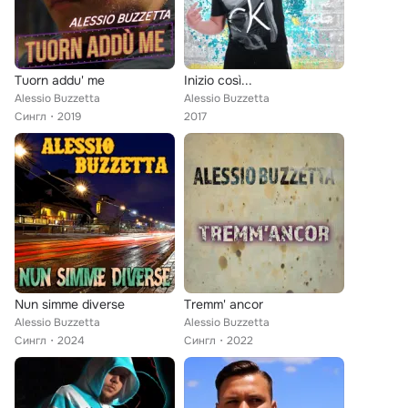
Tuorn addu' me
Inizio così...
Alessio Buzzetta
Alessio Buzzetta
Сингл
2019
2017
Nun simme diverse
Tremm' ancor
Alessio Buzzetta
Alessio Buzzetta
Сингл
2024
Сингл
2022