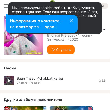
Войти
Мы используем cookie-файлы, чтобы улучшить
сервисы для вас. Если ваш возраст менее 13 лет,
настроить cookie-файлы должен ваш законный
Сингл
представитель.
Больше информации
Информация о контенте
Разрешить все
Настроить
на платформе — здесь
Byan Thasu Mohabbat Karba
Bhomraj Prajapat
1
песня
Этническая
2020
Слушать
Песни
Byan Thasu Mohabbat Karba
3:52
Bhomraj Prajapat
Другие альбомы исполнителя