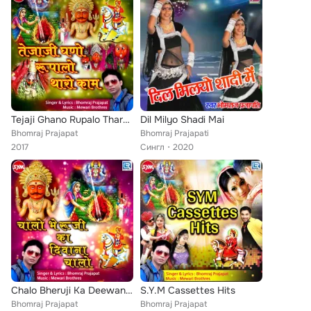
Tejaji Ghano Rupalo Tharo Kaam
Dil Milyo Shadi Mai
Bhomraj Prajapat
Bhomraj Prajapati
2017
Сингл
2020
Chalo Bheruji Ka Deewana Chalo
S.Y.M Cassettes Hits
Bhomraj Prajapat
Bhomraj Prajapat