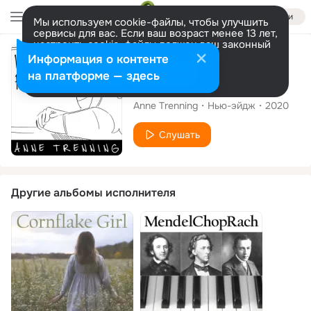
Войти
Мы используем cookie-файлы, чтобы улучшить
сервисы для вас. Если ваш возраст менее 13 лет,
настроить cookie-файлы должен ваш законный
представитель.
Больше информации
Сингл
Информация о контенте
Разрешить все
Настроить
на платформе — здесь
Love at First Note
Anne Trenning
Нью-эйдж
2020
Слушать
Другие альбомы исполнителя