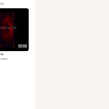
018
ne
nther