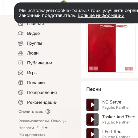
Мы используем cookie-файлы, чтобы улучшить сервис
законный представитель.
Больше информации
Левая
Главная
колонка
Видео
Группы
Люди
Публикации
Игры
Подарки
Песни
Поздравления
NG Serve
Рекомендации
Psycho Panther
Сменить язык
Tasker And Theo
Рекламодателям
Помощь
Psycho Panther
Новости
Ещё
I Felt Red
Мы применяем
Psycho Panther