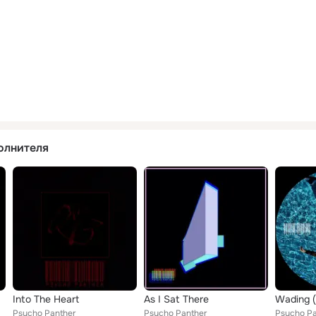
олнителя
Into The Heart
As I Sat There
Wading (
Psycho Panther
Psycho Panther
Psycho Pa