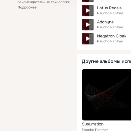
рекомендательные технологии
Подробнее
Lotus Pedals
Psycho Panther
Adonyne
Psycho Panther
Negatron Cloak
Psycho Panther
Другие альбомы исп
Susurration
Psycho Panther