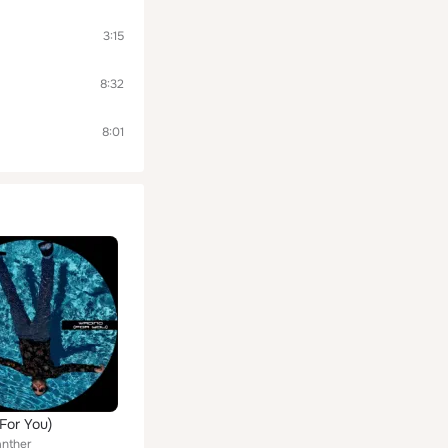
3:15
8:32
8:01
For You)
nther