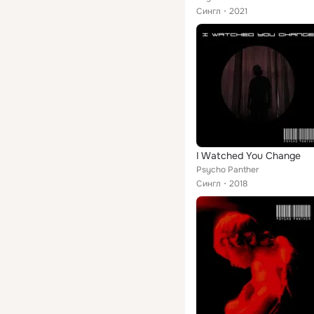
Сингл
2021
I Watched You Change
Psycho Panther
Сингл
2018