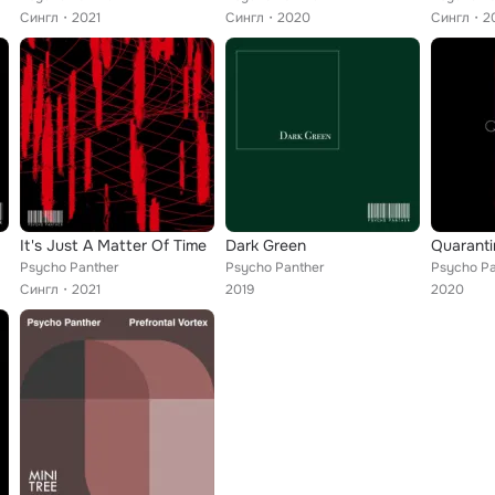
Сингл
2021
Сингл
2020
Сингл
2
It's Just A Matter Of Time
Dark Green
Quaranti
Psycho Panther
Psycho Panther
Psycho Pa
Сингл
2021
2019
2020