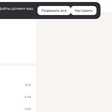
Помощь
Войти
й
e-файлы должен ваш
Разрешить все
Настроить
Правая
колонка
8:53
4:48
6:50