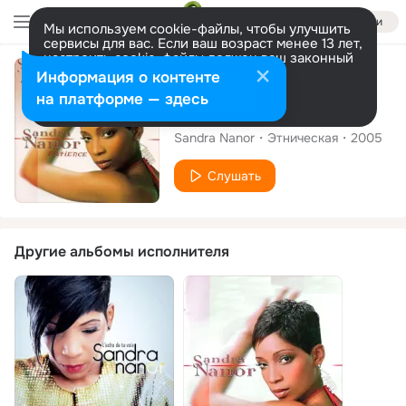
Войти
Мы используем cookie-файлы, чтобы улучшить
сервисы для вас. Если ваш возраст менее 13 лет,
настроить cookie-файлы должен ваш законный
представитель.
Больше информации
Альбом
Информация о контенте
Разрешить все
Настроить
на платформе — здесь
Patience
Sandra Nanor
Этническая
2005
Слушать
Другие альбомы исполнителя