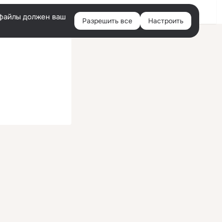
Помощь
Войти
й
e-файлы должен ваш
Разрешить все
Настроить
Правая
колонка