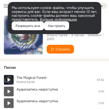
Войти
Мы используем cookie-файлы, чтобы улучшить
сервисы для вас. Если ваш возраст менее 13 лет,
настроить cookie-файлы должен ваш законный
Альбом
представитель.
Больше информации
Разрешить все
Настроить
Elfin Paradise
Roland Santé
4
песни
Эмбиент
2001
Слушать
Песни
The Magical Forest
10:42
Roland Santé
Аудиозапись недоступна
0:01
Аудиозапись недоступна
0:01