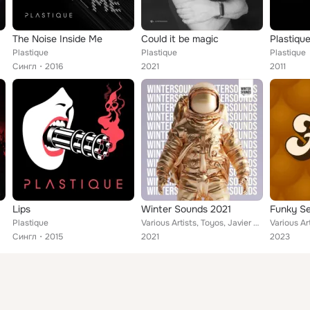
The Noise Inside Me
Could it be magic
Plastiqu
Plastique
Plastique
Plastique
Сингл
2016
2021
2011
Lips
Winter Sounds 2021
Funky Ses
Plastique
Various Artists, Toyos, Javier Mio, Javi Blanko, D!NAMO, Mattnezz, EyeMad, GYRADIX, DJ Kasey, Plastique, Disstopik, N3dek, Trave...
Сингл
2015
2021
2023