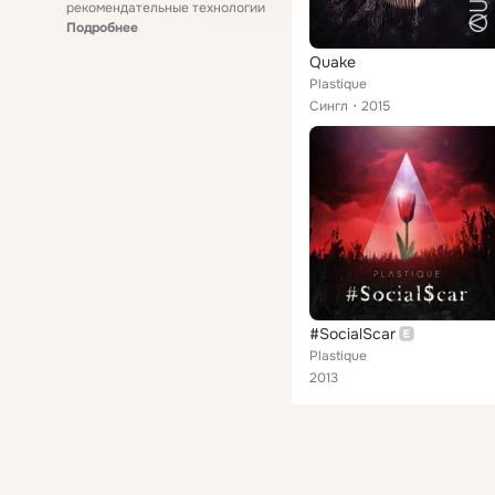
рекомендательные технологии
Подробнее
Quake
Plastique
Сингл
2015
#SocialScar
Plastique
2013