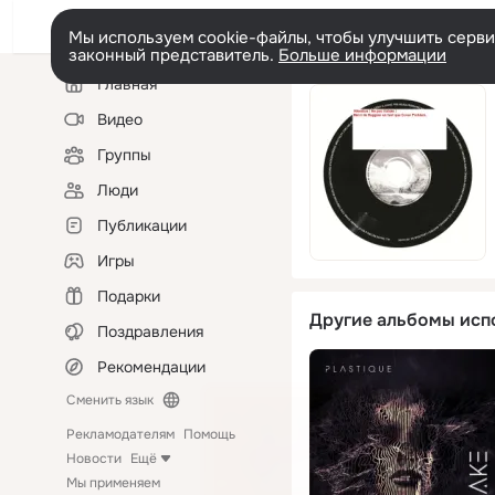
Мы используем cookie-файлы, чтобы улучшить сервис
законный представитель.
Больше информации
Левая
Главная
колонка
Видео
Группы
Люди
Публикации
Игры
Подарки
Другие альбомы исп
Поздравления
Рекомендации
Сменить язык
Рекламодателям
Помощь
Новости
Ещё
Мы применяем