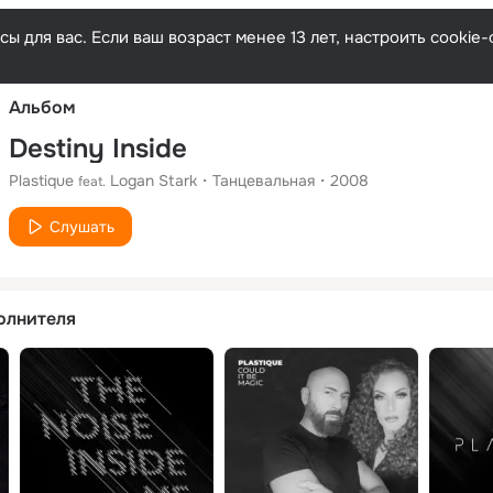
Русски
ы для вас. Если ваш возраст менее 13 лет, настроить cooki
Альбом
Destiny Inside
Plastique
Logan Stark
Танцевальная
2008
feat.
Слушать
олнителя