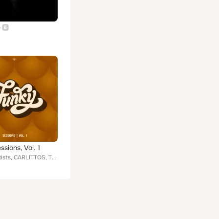
e
sions, Vol. 1
Various Artists, CARLITTOS, The Zombie Kids, Yas Cepeda, Dual One, Plastique, Dual Mistery, Eyeri Merino, Javi Mula, Maartin Rub...