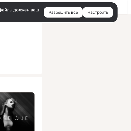
Помощь
Войти
й
e-файлы должен ваш
Разрешить все
Настроить
Правая
колонка