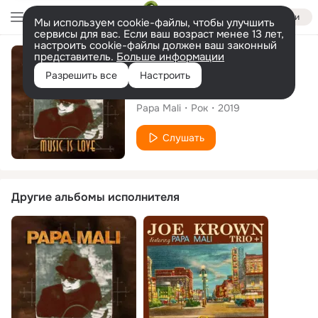
Войти
Мы используем cookie-файлы, чтобы улучшить
сервисы для вас. Если ваш возраст менее 13 лет,
настроить cookie-файлы должен ваш законный
представитель.
Больше информации
Альбом
Разрешить все
Настроить
Music Is Love
Papa Mali
Рок
2019
Слушать
Другие альбомы исполнителя