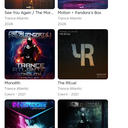
See You Again / The Morning After
Motion + Pandora's Box
Trance Atlantic
Trance Atlantic
2026
2026
Monolith
The Ritual
Trance Atlantic
Trance Atlantic
Сингл
2021
Сингл
2021