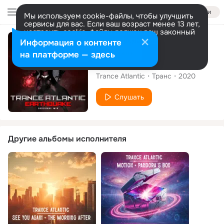
Войти
Мы используем cookie-файлы, чтобы улучшить
сервисы для вас. Если ваш возраст менее 13 лет,
настроить cookie-файлы должен ваш законный
представитель.
Больше информации
Сингл
Информация о контенте
Разрешить все
Настроить
на платформе — здесь
Earthquake
Trance Atlantic
Транс
2020
Слушать
Другие альбомы исполнителя