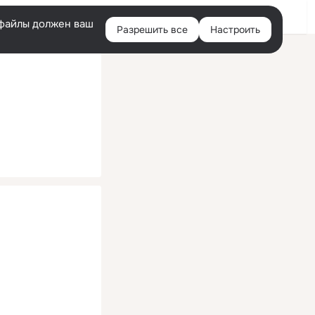
Помощь
Войти
й
e-файлы должен ваш
Разрешить все
Настроить
Правая
колонка