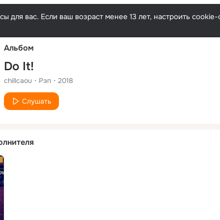
Русски
ы для вас. Если ваш возраст менее 13 лет, настроить cooki
Альбом
Do It!
chillcaou
Рэп
2018
Слушать
олнителя