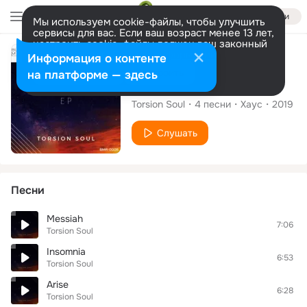
Войти
Мы используем cookie-файлы, чтобы улучшить
сервисы для вас. Если ваш возраст менее 13 лет,
настроить cookie-файлы должен ваш законный
представитель.
Больше информации
Альбом
Информация о контенте
Разрешить все
Настроить
на платформе — здесь
Messiah
Torsion Soul
4
песни
Хаус
2019
Слушать
Песни
Messiah
7:06
Torsion Soul
Insomnia
6:53
Torsion Soul
Arise
6:28
Torsion Soul