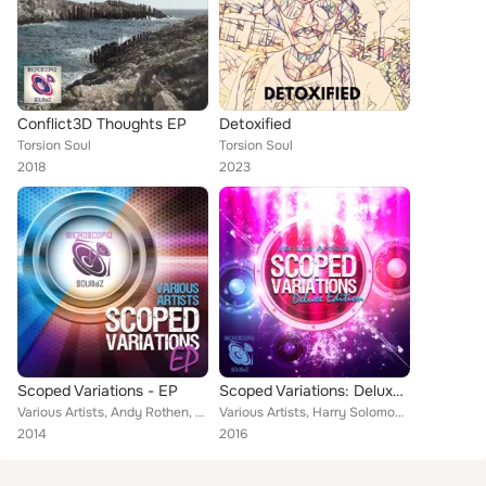
Conflict3D Thoughts EP
Detoxified
Torsion Soul
Torsion Soul
2018
2023
Scoped Variations - EP
Scoped Variations: Deluxe Edition
Various Artists, Andy Rothen, Harry Solomon, Torsion Soul, Don Wuzi Mu
Various Artists, Harry Solomon, Don Wuzi Mu, Torsion Soul
2014
2016