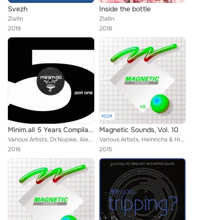
Svezh
Inside the bottle
Zlatin
Zlatin
2019
2018
Minim.all 5 Years Compilation, Pt. 1
Magnetic Sounds, Vol. 10
Various Artists, Dr.Nojoke, Aleksandar Grum, Vloon, Golikov, Nu Zau, Narrative Device, Rio Kawamoto, Bungalowa, Vorosh, Lakosta,...
Various Artists, Heinrichs & Hirtenfellner, Chris Montana, Mono & Tox, Morgentau, End-Jy, Luigi Ricci, Ektoplazma, Costin Rp, AL...
2016
2015