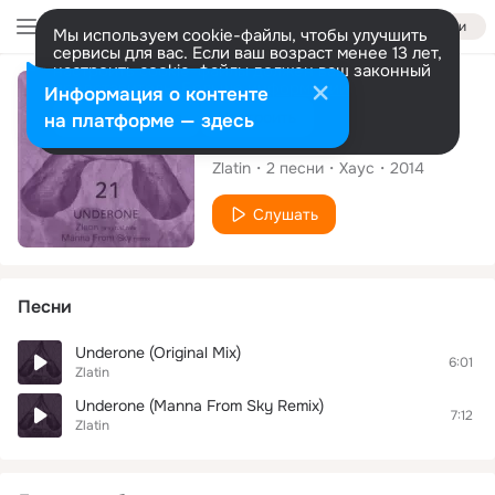
Войти
Мы используем cookie-файлы, чтобы улучшить
сервисы для вас. Если ваш возраст менее 13 лет,
настроить cookie-файлы должен ваш законный
представитель.
Больше информации
Альбом
Информация о контенте
Разрешить все
Настроить
на платформе — здесь
Underone EP
Zlatin
2
песни
Хаус
2014
Слушать
Песни
Underone (Original Mix)
6:01
Zlatin
Underone (Manna From Sky Remix)
7:12
Zlatin