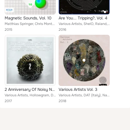
Magnetic Sounds, Vol. 10
Are You... Tripping?, Vol. 4
Matthias Springer, Chris Montana, Chris Bekker, DJ Biopic, End-Jy, David Phillips, ALTK, Zlatin, Costin Rp, Andy Kohlmann, Marco...
Various Artists, ShelO, Raland, Dimitar Pavlov, Hirosher, Behache, Joseph Krause, stillill, Too Guys, Daniel Meister, Felix Sanc...
2015
2016
2 Anniversary Of Noisy Nose Record
Various Artists Vol. 3
Various Artists, Hollowgram, Dub'Defect, Dubfade, Alejandro Dengra, Angel Fernandes, Dynamiquee, K.epler, Alejandro Cuestas, Dra...
Various Artists, DAT (Italy), Nandez, Lorik, Arthus, John L., Fly District, Zlatin, Moett C.
2017
2018