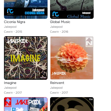
Ciconia Nigra
Global Music
Jakepool
Jakepool
Сингл
2015
Сингл
2016
Imagine
Reinvent
Jakepool
Jakepool
Сингл
2017
Сингл
2017