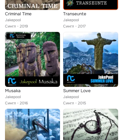
Criminal Time
Transeunte
Jakepool
Jakepool
Сингл
2019
Сингл
2017
Musaka
Summer Love
Jakepool
Jakepool
Сингл
2016
Сингл
2015