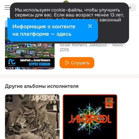
Войти
Мы используем cookie-файлы, чтобы улучшить
сервисы для вас. Если ваш возраст менее 13 лет,
настроить cookie-файлы должен ваш законный
Сингл
представитель.
Больше информации
Информация о контенте
Разрешить все
Настроить
на платформе — здесь
Gypsy Cousin
Israel Romero
Jakepool
Техно
2015
Слушать
Другие альбомы исполнителя