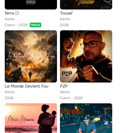
ferra
Tousel'
Kento
Kento
Сингл
2026
2026
Новое
Le Monde Devient Fou
PZP
Kento
Kento
2026
Сингл
2026