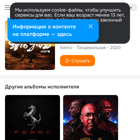
Войти
Мы используем cookie-файлы, чтобы улучшить
сервисы для вас. Если ваш возраст менее 13 лет,
настроить cookie-файлы должен ваш законный
представитель.
Больше информации
Сингл
Информация о контенте
Разрешить все
Настроить
на платформе — здесь
Shogun
Kento
Танцевальная
2020
Слушать
Другие альбомы исполнителя