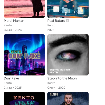
Merci Maman
Real Batard
Kento
Kento
Сингл
2026
2026
Don' Paké
Step into the Moon
Kento
Kento
Сингл
2025
Сингл
2020