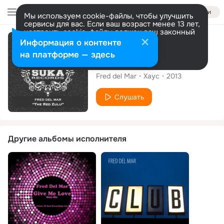
Войти
Мы используем cookie-файлы, чтобы улучшить
сервисы для вас. Если ваш возраст менее 13 лет,
настроить cookie-файлы должен ваш законный
представитель.
Больше информации
Сингл
Информация о контенте
Разрешить все
Настроить
на платформе — здесь
The Red Zulu
Fred del Mar
Хаус
2013
Слушать
Другие альбомы исполнителя