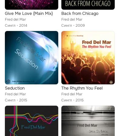
Give Me Love (Main Mix)
Back from Chicago
Fred del Mar
Fred del Mar
Сингл
2014
Сингл
2009
Seduction
The Rhythm You Feel
Fred del Mar
Fred del Mar
Сингл
2015
Сингл
2015