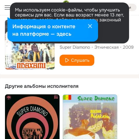
Войти
Мы используем cookie-файлы, чтобы улучшить
сервисы для вас. Если ваш возраст менее 13 лет,
настроить cookie-файлы должен ваш законный
представитель.
Больше информации
Альбом
Информация о контенте
Разрешить все
Настроить
на платформе — здесь
Ndaxami
Super Diamono
Этническая
2009
Слушать
Другие альбомы исполнителя