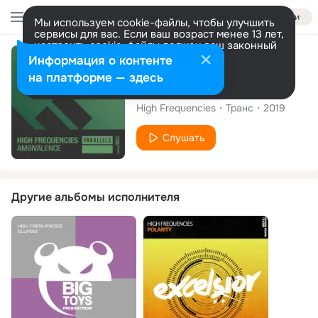
Войти
Мы используем cookie-файлы, чтобы улучшить
сервисы для вас. Если ваш возраст менее 13 лет,
настроить cookie-файлы должен ваш законный
представитель.
Больше информации
Альбом
Информация о контенте
Разрешить все
Настроить
на платформе — здесь
Ambivalence
High Frequencies
Транс
2019
Слушать
Другие альбомы исполнителя