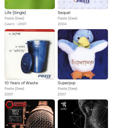
Life (Single)
Sequel
Paste (Swe)
Paste (Swe)
Сингл
2007
2004
10 Years of Waste
Superpop
Paste (Swe)
Paste (Swe)
2007
2007