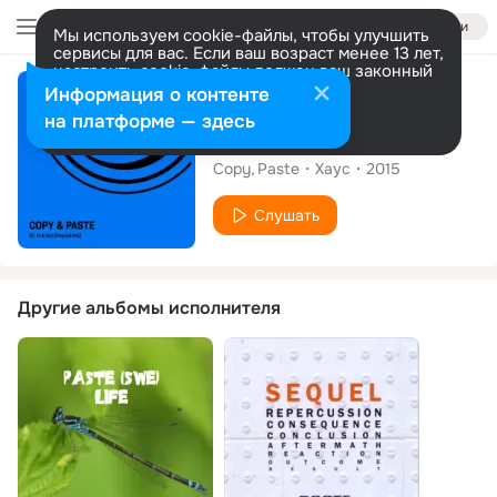
Войти
Мы используем cookie-файлы, чтобы улучшить
сервисы для вас. Если ваш возраст менее 13 лет,
настроить cookie-файлы должен ваш законный
представитель.
Больше информации
Сингл
Информация о контенте
Разрешить все
Настроить
на платформе — здесь
In & Out
Copy
Paste
Хаус
2015
Слушать
Другие альбомы исполнителя