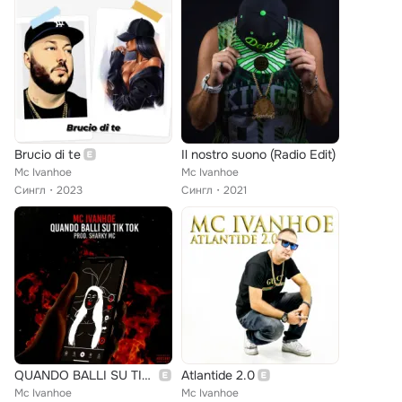
Brucio di te
Il nostro suono (Radio Edit)
Mc Ivanhoe
Mc Ivanhoe
Сингл
2023
Сингл
2021
QUANDO BALLI SU TIK TOK
Atlantide 2.0
Mc Ivanhoe
Mc Ivanhoe