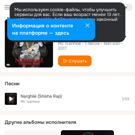
Войти
Мы используем cookie-файлы, чтобы улучшить
сервисы для вас. Если ваш возраст менее 13 лет,
настроить cookie-файлы должен ваш законный
Сингл
представитель.
Больше информации
Информация о контенте
Разрешить все
Настроить
на платформе — здесь
Narghilè (Shisha Rap)
Mc Ivanhoe
1
песня
Хип-хоп
2017
Слушать
Песни
Narghilè (Shisha Rap)
3:53
Mc Ivanhoe
Другие альбомы исполнителя