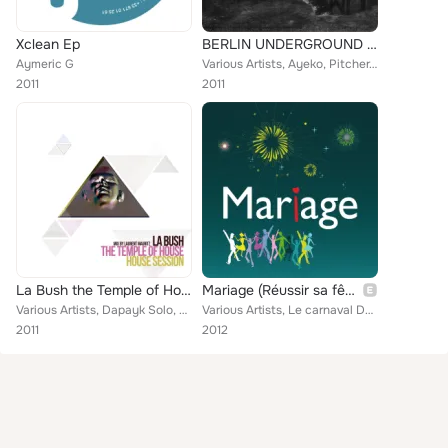
Xclean Ep
BERLIN UNDERGROUND #1
Aymeric G
Various Artists, Ayeko, Pitcher, Ismael Tenorio, Aymeric G.
2011
2011
La Bush the Temple of House (House Session Mixed By Laurent Mauritz)
Mariage (Réussir sa fête de mariage)
Various Artists, Dapayk Solo, Crazy White Boy, Saeed Younan, Ramirez Resso, Aymeric G, Dennis Ferrer, K Fel, Samy Handy, Bryan D...
Various Artists, Le carnaval Dunkerquois, DJ Adolphe, Pan Pan Master, Kris Law, Defer et s'n'orchess', Le Ch'ti Orkestra, Omnibu...
2011
2012