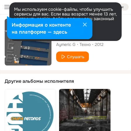
Войти
Мы используем cookie-файлы, чтобы улучшить
сервисы для вас. Если ваш возраст менее 13 лет,
настроить cookie-файлы должен ваш законный
представитель.
Больше информации
Альбом
Информация о контенте
Разрешить все
Настроить
на платформе — здесь
Xylophoned
Aymeric G
Техно
2012
Слушать
Другие альбомы исполнителя