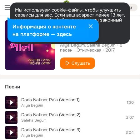
Войти
Мы используем cookie-файлы, чтобы улучшить
сервисы для вас. Если ваш возраст менее 13 лет,
настроить cookie-файлы должен ваш законный
Альбом
представитель.
Больше информации
Информация о контенте
Разрешить все
Настроить
на платформе — здесь
Dada Natiner Pala
Aliya Begum
Saleha Begum
8
песен
Этническая
2017
Слушать
Песни
Dada Natiner Pala (Version 1)
1:30
Aliya Begum
Dada Natiner Pala (Version 2)
2:07
Saleha Begum
Dada Natiner Pala (Version 3)
3:04
Aliya Begum