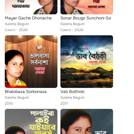
Mayer Gache Dhoriache
Sonar Bougo Sunchoni Go
Saleha Begum
Saleha Begum
Сингл
2026
Сингл
2026
Bhalobasa Sorbonasa
Vab Boithoki
Saleha Begum
Saleha Begum
2010
2017