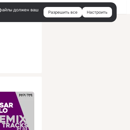
Помощь
Войти
й
e-файлы должен ваш
Разрешить все
Настроить
Правая
колонка