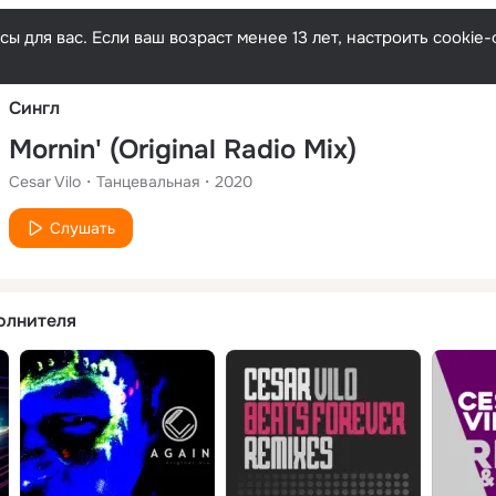
Русски
ы для вас. Если ваш возраст менее 13 лет, настроить cooki
Сингл
Mornin' (Original Radio Mix)
Cesar Vilo
Танцевальная
2020
Слушать
олнителя