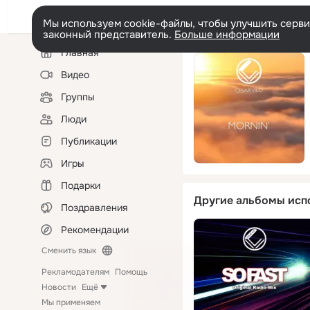
Мы используем cookie-файлы, чтобы улучшить сервис
законный представитель.
Больше информации
Левая
Главная
колонка
Видео
Группы
Люди
Публикации
Игры
Подарки
Другие альбомы исп
Поздравления
Рекомендации
Сменить язык
Рекламодателям
Помощь
Новости
Ещё
Мы применяем