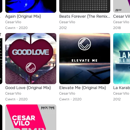
 Edit)
Again (Original Mix)
Beats Forever (The Remixes)
Cesar Vilo
Cesar Vilo
Cesar Vilo
Сингл
2020
2012
2018
Good Love (Original Mix)
Elevate Me (Original Mix)
Cesar Vilo
Cesar Vilo
Cesar Vilo
Сингл
2020
Сингл
2020
2012