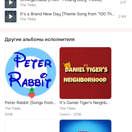
2:17
The Tibbs
It's a Brand New Day (Theme Song from "100 Things to Do Before High School")
2:44
The Tibbs
Другие альбомы исполнителя
Peter Rabbit (Songs from Tv Series)
It's Daniel Tiger's Neighborhood (Daniel Tiger's Opening Theme)
The Tibbs
The Tibbs
2018
Сингл
2016