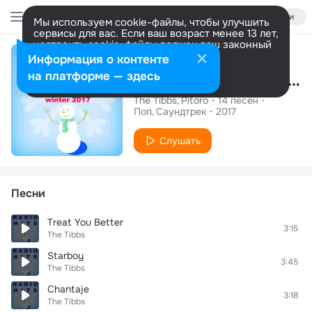
Войти
Мы используем cookie-файлы, чтобы улучшить
сервисы для вас. Если ваш возраст менее 13 лет,
настроить cookie-файлы должен ваш законный
Альбом
представитель.
Больше информации
Информация о контенте
Разрешить все
Настроить
на платформе — здесь
Radio Hits Winter 2017
The Tibbs
Pitoro
14
песен
Поп
Саундтрек
2017
Слушать
Песни
Treat You Better
3:15
The Tibbs
Starboy
3:45
The Tibbs
Chantaje
3:18
The Tibbs