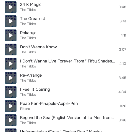
24 K Magic
3:48
The Tibbs
The Greatest
3:41
The Tibbs
Rokabye
4:11
The Tibbs
Don't Wanna Know
3:07
The Tibbs
I Don't Wanna Live Forever (From " Fifty Shades Darker" Movie)
4:10
The Tibbs
Re-Arrange
3:45
The Tibbs
I Feel It Coming
4:34
The Tibbs
Ppap Pen-Pinapple-Apple-Pen
1:26
Pitoro
Beyond the Sea (English Version of La Mer, from Finding Dory Movie)
3:46
The Tibbs
Unforgettable (From " Finding Dory" Movie)