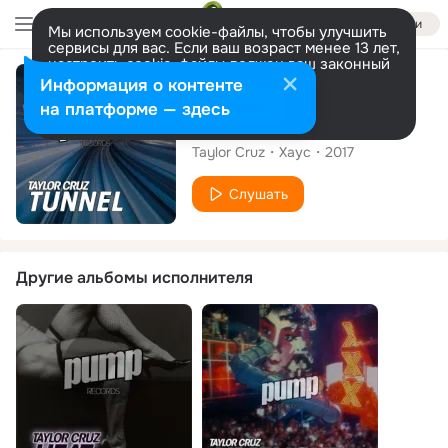
Войти
Мы используем cookie-файлы, чтобы улучшить
сервисы для вас. Если ваш возраст менее 13 лет,
настроить cookie-файлы должен ваш законный
представитель.
Больше информации
Сингл
Информация о контенте
Разрешить все
Настроить
на платформе — здесь
Tunnel
Taylor Cruz
Хаус
2017
Слушать
Другие альбомы исполнителя